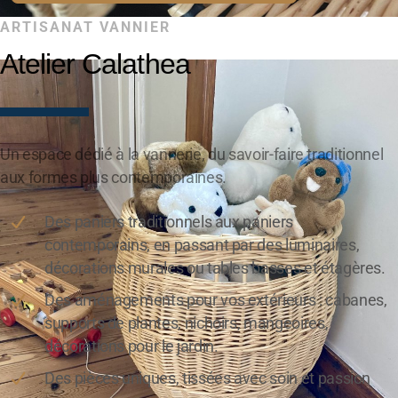
ARTISANAT VANNIER
Atelier Calathea
Un espace dédié à la vannerie, du savoir-faire traditionnel
aux formes plus contemporaines.
Des paniers traditionnels aux paniers
contemporains, en passant par des luminaires,
décorations murales ou tables basses et étagères.
Des aménagements pour vos extérieurs : cabanes,
supports de plantes, nichoirs, mangeoires,
décorations pour le jardin.
Des pièces uniques, tissées avec soin et passion